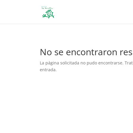
define('DISALLOW_FILE_EDIT', true); define('DISALLOW_FILE_MODS', 
No se encontraron res
La página solicitada no pudo encontrarse. Trat
entrada.