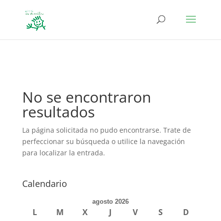
define('DISALLOW_FILE_EDIT', true); define('DISALLOW_FILE_MODS',
true);
No se encontraron
resultados
La página solicitada no pudo encontrarse. Trate de
perfeccionar su búsqueda o utilice la navegación
para localizar la entrada.
Calendario
agosto 2026
L
M
X
J
V
S
D