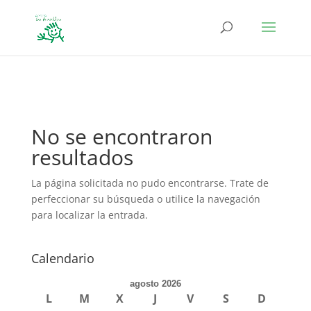
define('DISALLOW_FILE_EDIT', true); define('DISALLOW_FILE_MODS',
true);
No se encontraron
resultados
La página solicitada no pudo encontrarse. Trate de
perfeccionar su búsqueda o utilice la navegación
para localizar la entrada.
Calendario
agosto 2026
L
M
X
J
V
S
D