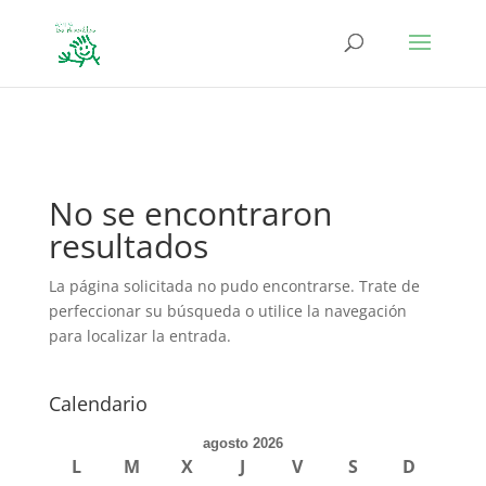
define('DISALLOW_FILE_EDIT', true); define('DISALLOW_FILE_MODS',
true);
No se encontraron
resultados
La página solicitada no pudo encontrarse. Trate de
perfeccionar su búsqueda o utilice la navegación
para localizar la entrada.
Calendario
agosto 2026
L
M
X
J
V
S
D