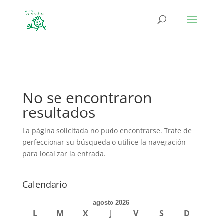
define('DISALLOW_FILE_EDIT', true); define('DISALLOW_FILE_MODS',
true);
No se encontraron
resultados
La página solicitada no pudo encontrarse. Trate de
perfeccionar su búsqueda o utilice la navegación
para localizar la entrada.
Calendario
agosto 2026
L
M
X
J
V
S
D