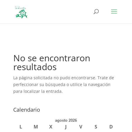
define('DISALLOW_FILE_EDIT', true); define('DISALLOW_FILE_MODS',
true);
No se encontraron
resultados
La página solicitada no pudo encontrarse. Trate de
perfeccionar su búsqueda o utilice la navegación
para localizar la entrada.
Calendario
agosto 2026
L
M
X
J
V
S
D