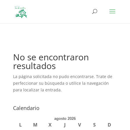
define('DISALLOW_FILE_EDIT', true); define('DISALLOW_FILE_MODS',
true);
No se encontraron
resultados
La página solicitada no pudo encontrarse. Trate de
perfeccionar su búsqueda o utilice la navegación
para localizar la entrada.
Calendario
agosto 2026
L
M
X
J
V
S
D