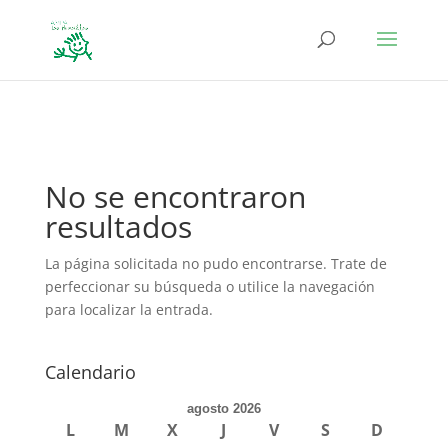
define('DISALLOW_FILE_EDIT', true); define('DISALLOW_FILE_MODS',
true);
No se encontraron
resultados
La página solicitada no pudo encontrarse. Trate de
perfeccionar su búsqueda o utilice la navegación
para localizar la entrada.
Calendario
agosto 2026
L
M
X
J
V
S
D