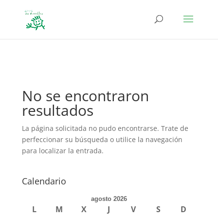
define('DISALLOW_FILE_EDIT', true); define('DISALLOW_FILE_MODS',
true);
No se encontraron
resultados
La página solicitada no pudo encontrarse. Trate de
perfeccionar su búsqueda o utilice la navegación
para localizar la entrada.
Calendario
agosto 2026
L
M
X
J
V
S
D