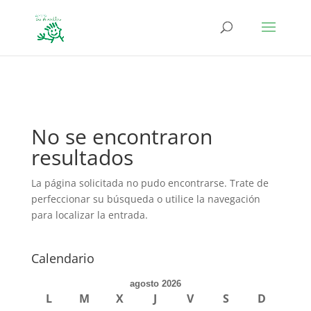
define('DISALLOW_FILE_EDIT', true); define('DISALLOW_FILE_MODS',
true);
No se encontraron
resultados
La página solicitada no pudo encontrarse. Trate de
perfeccionar su búsqueda o utilice la navegación
para localizar la entrada.
Calendario
agosto 2026
L
M
X
J
V
S
D