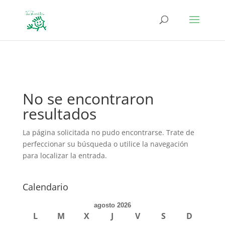
define('DISALLOW_FILE_EDIT', true); define('DISALLOW_FILE_MODS',
true);
No se encontraron
resultados
La página solicitada no pudo encontrarse. Trate de
perfeccionar su búsqueda o utilice la navegación
para localizar la entrada.
Calendario
agosto 2026
L
M
X
J
V
S
D