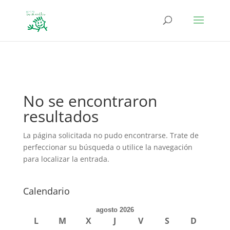
define('DISALLOW_FILE_EDIT', true); define('DISALLOW_FILE_MODS',
true);
No se encontraron
resultados
La página solicitada no pudo encontrarse. Trate de
perfeccionar su búsqueda o utilice la navegación
para localizar la entrada.
Calendario
agosto 2026
L
M
X
J
V
S
D