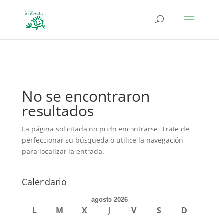
define('DISALLOW_FILE_EDIT', true); define('DISALLOW_FILE_MODS',
true);
No se encontraron
resultados
La página solicitada no pudo encontrarse. Trate de
perfeccionar su búsqueda o utilice la navegación
para localizar la entrada.
Calendario
agosto 2026
L
M
X
J
V
S
D