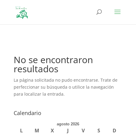
define('DISALLOW_FILE_EDIT', true); define('DISALLOW_FILE_MODS',
true);
No se encontraron
resultados
La página solicitada no pudo encontrarse. Trate de
perfeccionar su búsqueda o utilice la navegación
para localizar la entrada.
Calendario
agosto 2026
L
M
X
J
V
S
D