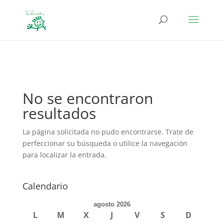
define('DISALLOW_FILE_EDIT', true); define('DISALLOW_FILE_MODS',
true);
No se encontraron
resultados
La página solicitada no pudo encontrarse. Trate de
perfeccionar su búsqueda o utilice la navegación
para localizar la entrada.
Calendario
agosto 2026
L
M
X
J
V
S
D