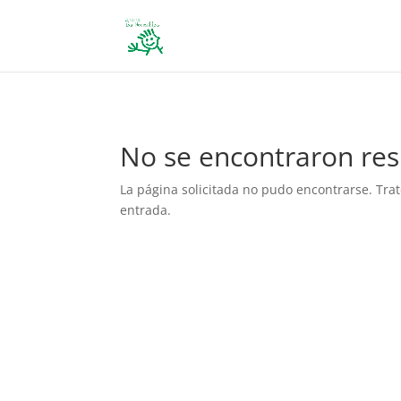
define('DISALLOW_FILE_EDIT', true); define('DISALLOW_FILE_MODS', 
No se encontraron res
La página solicitada no pudo encontrarse. Trat
entrada.