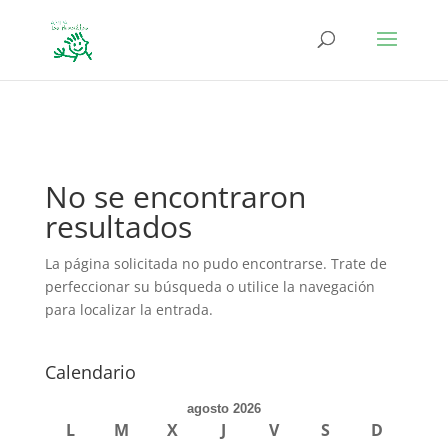
define('DISALLOW_FILE_EDIT', true); define('DISALLOW_FILE_MODS',
true);
No se encontraron
resultados
La página solicitada no pudo encontrarse. Trate de
perfeccionar su búsqueda o utilice la navegación
para localizar la entrada.
Calendario
agosto 2026
L
M
X
J
V
S
D