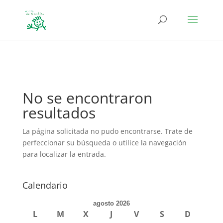
define('DISALLOW_FILE_EDIT', true); define('DISALLOW_FILE_MODS',
true);
No se encontraron
resultados
La página solicitada no pudo encontrarse. Trate de
perfeccionar su búsqueda o utilice la navegación
para localizar la entrada.
Calendario
agosto 2026
L
M
X
J
V
S
D