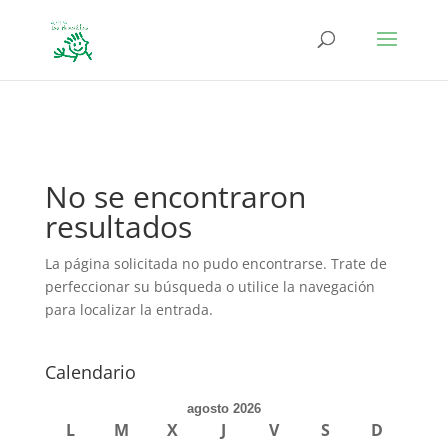
define('DISALLOW_FILE_EDIT', true); define('DISALLOW_FILE_MODS',
true);
No se encontraron
resultados
La página solicitada no pudo encontrarse. Trate de
perfeccionar su búsqueda o utilice la navegación
para localizar la entrada.
Calendario
agosto 2026
L
M
X
J
V
S
D