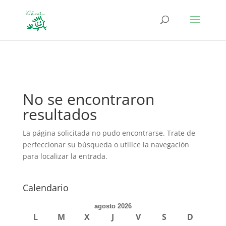
define('DISALLOW_FILE_EDIT', true); define('DISALLOW_FILE_MODS',
true);
No se encontraron
resultados
La página solicitada no pudo encontrarse. Trate de
perfeccionar su búsqueda o utilice la navegación
para localizar la entrada.
Calendario
agosto 2026
L
M
X
J
V
S
D