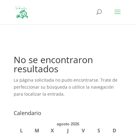
define('DISALLOW_FILE_EDIT', true); define('DISALLOW_FILE_MODS',
true);
No se encontraron
resultados
La página solicitada no pudo encontrarse. Trate de
perfeccionar su búsqueda o utilice la navegación
para localizar la entrada.
Calendario
agosto 2026
L
M
X
J
V
S
D