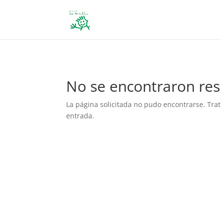
define('DISALLOW_FILE_EDIT', true); define('DISALLOW_FILE_MODS', 
No se encontraron res
La página solicitada no pudo encontrarse. Trat
entrada.