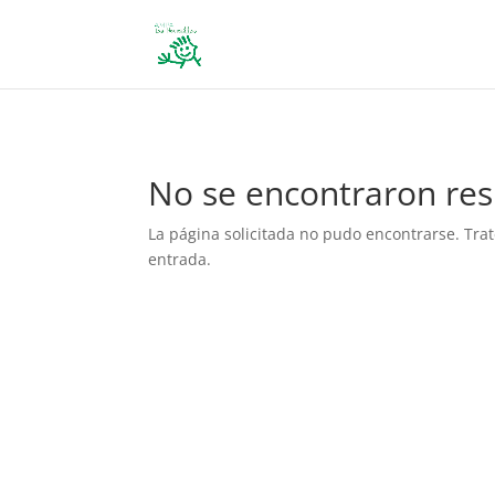
define('DISALLOW_FILE_EDIT', true); define('DISALLOW_FILE_MODS', 
No se encontraron res
La página solicitada no pudo encontrarse. Trat
entrada.