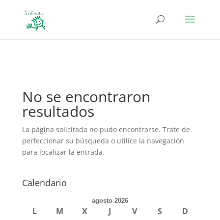
define('DISALLOW_FILE_EDIT', true); define('DISALLOW_FILE_MODS',
true);
No se encontraron
resultados
La página solicitada no pudo encontrarse. Trate de
perfeccionar su búsqueda o utilice la navegación
para localizar la entrada.
Calendario
agosto 2026
L
M
X
J
V
S
D