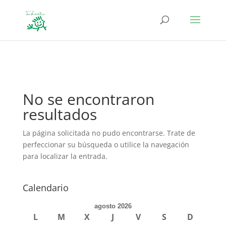
define('DISALLOW_FILE_EDIT', true); define('DISALLOW_FILE_MODS',
true);
No se encontraron
resultados
La página solicitada no pudo encontrarse. Trate de
perfeccionar su búsqueda o utilice la navegación
para localizar la entrada.
Calendario
agosto 2026
L
M
X
J
V
S
D