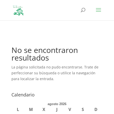
define('DISALLOW_FILE_EDIT', true); define('DISALLOW_FILE_MODS',
true);
No se encontraron
resultados
La página solicitada no pudo encontrarse. Trate de
perfeccionar su búsqueda o utilice la navegación
para localizar la entrada.
Calendario
agosto 2026
L
M
X
J
V
S
D