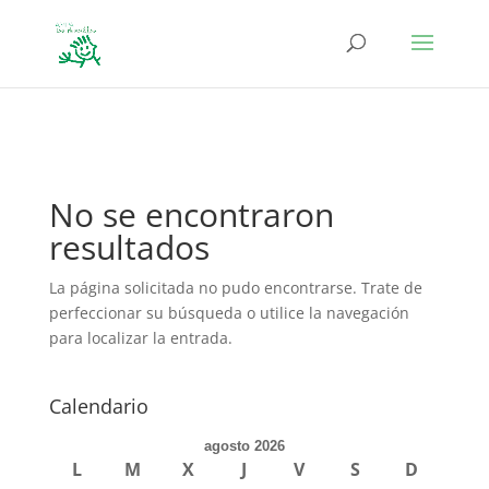
define('DISALLOW_FILE_EDIT', true); define('DISALLOW_FILE_MODS',
true);
No se encontraron
resultados
La página solicitada no pudo encontrarse. Trate de
perfeccionar su búsqueda o utilice la navegación
para localizar la entrada.
Calendario
agosto 2026
L
M
X
J
V
S
D