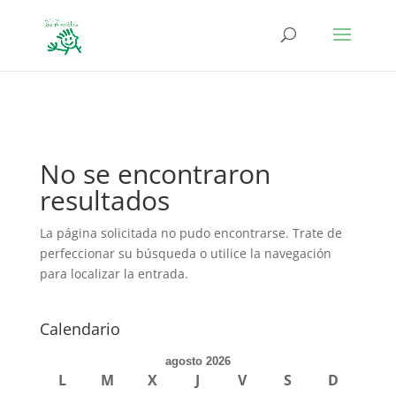
define('DISALLOW_FILE_EDIT', true); define('DISALLOW_FILE_MODS',
true);
No se encontraron
resultados
La página solicitada no pudo encontrarse. Trate de
perfeccionar su búsqueda o utilice la navegación
para localizar la entrada.
Calendario
agosto 2026
L
M
X
J
V
S
D