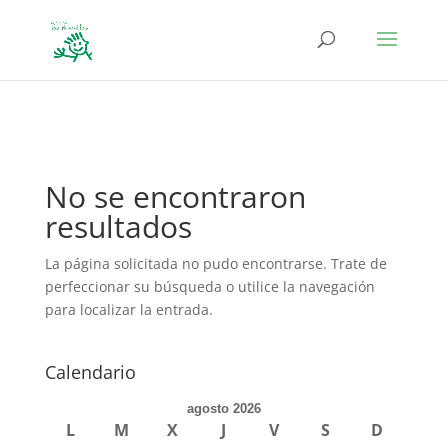
define('DISALLOW_FILE_EDIT', true); define('DISALLOW_FILE_MODS',
true);
No se encontraron
resultados
La página solicitada no pudo encontrarse. Trate de
perfeccionar su búsqueda o utilice la navegación
para localizar la entrada.
Calendario
agosto 2026
L
M
X
J
V
S
D