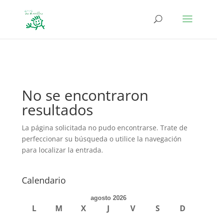
define('DISALLOW_FILE_EDIT', true); define('DISALLOW_FILE_MODS',
true);
No se encontraron
resultados
La página solicitada no pudo encontrarse. Trate de
perfeccionar su búsqueda o utilice la navegación
para localizar la entrada.
Calendario
agosto 2026
L
M
X
J
V
S
D