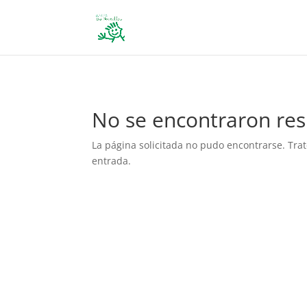
define('DISALLOW_FILE_EDIT', true); define('DISALLOW_FILE_MODS', 
No se encontraron res
La página solicitada no pudo encontrarse. Trat
entrada.