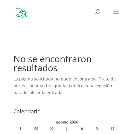
define('DISALLOW_FILE_EDIT', true); define('DISALLOW_FILE_MODS',
true);
No se encontraron
resultados
La página solicitada no pudo encontrarse. Trate de
perfeccionar su búsqueda o utilice la navegación
para localizar la entrada.
Calendario
agosto 2026
L
M
X
J
V
S
D