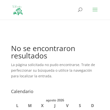
define('DISALLOW_FILE_EDIT', true); define('DISALLOW_FILE_MODS',
true);
No se encontraron
resultados
La página solicitada no pudo encontrarse. Trate de
perfeccionar su búsqueda o utilice la navegación
para localizar la entrada.
Calendario
agosto 2026
L
M
X
J
V
S
D