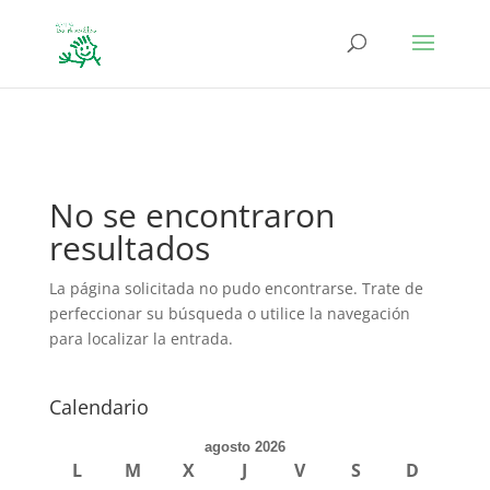
define('DISALLOW_FILE_EDIT', true); define('DISALLOW_FILE_MODS',
true);
No se encontraron
resultados
La página solicitada no pudo encontrarse. Trate de
perfeccionar su búsqueda o utilice la navegación
para localizar la entrada.
Calendario
agosto 2026
L
M
X
J
V
S
D