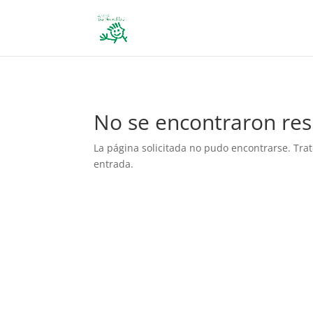
define('DISALLOW_FILE_EDIT', true); define('DISALLOW_FILE_MODS', 
No se encontraron res
La página solicitada no pudo encontrarse. Trat
entrada.