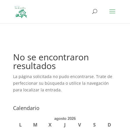
define('DISALLOW_FILE_EDIT', true); define('DISALLOW_FILE_MODS',
true);
No se encontraron
resultados
La página solicitada no pudo encontrarse. Trate de
perfeccionar su búsqueda o utilice la navegación
para localizar la entrada.
Calendario
agosto 2026
L
M
X
J
V
S
D