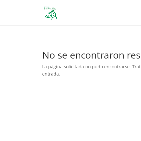
define('DISALLOW_FILE_EDIT', true); define('DISALLOW_FILE_MODS', 
No se encontraron res
La página solicitada no pudo encontrarse. Trat
entrada.