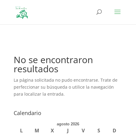
define('DISALLOW_FILE_EDIT', true); define('DISALLOW_FILE_MODS',
true);
No se encontraron
resultados
La página solicitada no pudo encontrarse. Trate de
perfeccionar su búsqueda o utilice la navegación
para localizar la entrada.
Calendario
agosto 2026
L
M
X
J
V
S
D