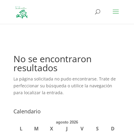
define('DISALLOW_FILE_EDIT', true); define('DISALLOW_FILE_MODS',
true);
No se encontraron
resultados
La página solicitada no pudo encontrarse. Trate de
perfeccionar su búsqueda o utilice la navegación
para localizar la entrada.
Calendario
agosto 2026
L
M
X
J
V
S
D