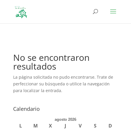
define('DISALLOW_FILE_EDIT', true); define('DISALLOW_FILE_MODS',
true);
No se encontraron
resultados
La página solicitada no pudo encontrarse. Trate de
perfeccionar su búsqueda o utilice la navegación
para localizar la entrada.
Calendario
agosto 2026
L
M
X
J
V
S
D