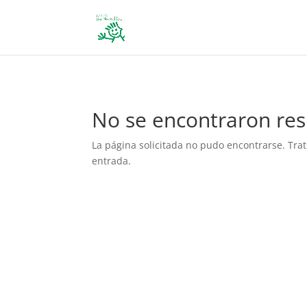
define('DISALLOW_FILE_EDIT', true); define('DISALLOW_FILE_MODS', 
No se encontraron res
La página solicitada no pudo encontrarse. Trat
entrada.