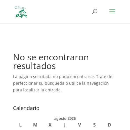
define('DISALLOW_FILE_EDIT', true); define('DISALLOW_FILE_MODS',
true);
No se encontraron
resultados
La página solicitada no pudo encontrarse. Trate de
perfeccionar su búsqueda o utilice la navegación
para localizar la entrada.
Calendario
agosto 2026
L
M
X
J
V
S
D