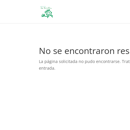
define('DISALLOW_FILE_EDIT', true); define('DISALLOW_FILE_MODS', 
No se encontraron res
La página solicitada no pudo encontrarse. Trat
entrada.