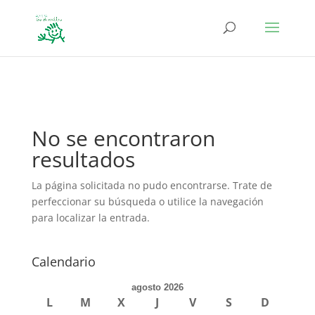
define('DISALLOW_FILE_EDIT', true); define('DISALLOW_FILE_MODS',
true);
No se encontraron
resultados
La página solicitada no pudo encontrarse. Trate de
perfeccionar su búsqueda o utilice la navegación
para localizar la entrada.
Calendario
agosto 2026
L
M
X
J
V
S
D