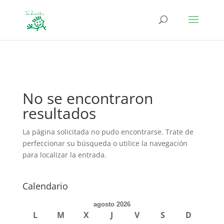
define('DISALLOW_FILE_EDIT', true); define('DISALLOW_FILE_MODS',
true);
No se encontraron
resultados
La página solicitada no pudo encontrarse. Trate de
perfeccionar su búsqueda o utilice la navegación
para localizar la entrada.
Calendario
agosto 2026
L
M
X
J
V
S
D