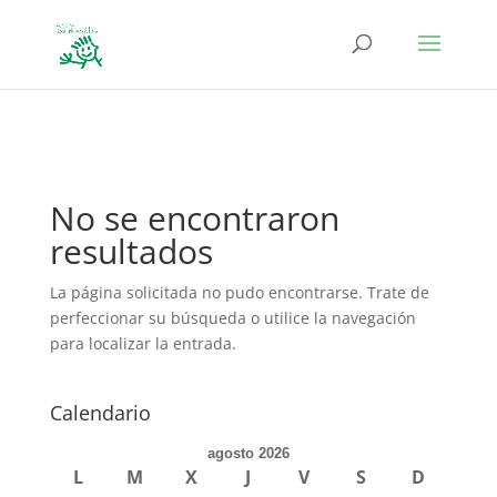
define('DISALLOW_FILE_EDIT', true); define('DISALLOW_FILE_MODS',
true);
No se encontraron
resultados
La página solicitada no pudo encontrarse. Trate de
perfeccionar su búsqueda o utilice la navegación
para localizar la entrada.
Calendario
agosto 2026
L
M
X
J
V
S
D