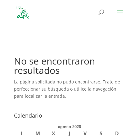
define('DISALLOW_FILE_EDIT', true); define('DISALLOW_FILE_MODS',
true);
No se encontraron
resultados
La página solicitada no pudo encontrarse. Trate de
perfeccionar su búsqueda o utilice la navegación
para localizar la entrada.
Calendario
agosto 2026
L
M
X
J
V
S
D