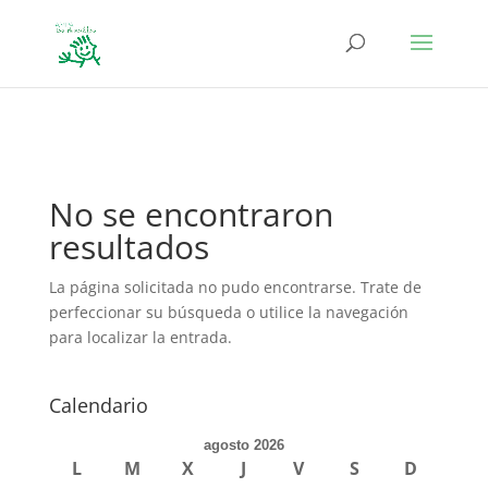
define('DISALLOW_FILE_EDIT', true); define('DISALLOW_FILE_MODS',
true);
No se encontraron
resultados
La página solicitada no pudo encontrarse. Trate de
perfeccionar su búsqueda o utilice la navegación
para localizar la entrada.
Calendario
agosto 2026
L
M
X
J
V
S
D