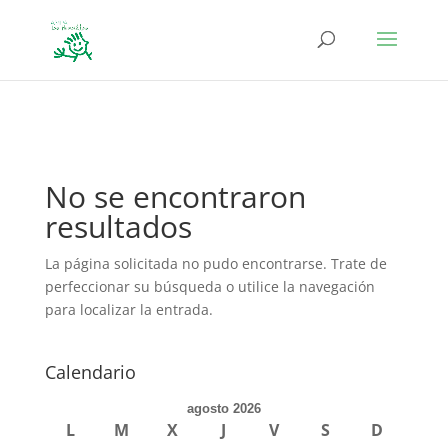
define('DISALLOW_FILE_EDIT', true); define('DISALLOW_FILE_MODS',
true);
No se encontraron
resultados
La página solicitada no pudo encontrarse. Trate de
perfeccionar su búsqueda o utilice la navegación
para localizar la entrada.
Calendario
agosto 2026
L
M
X
J
V
S
D