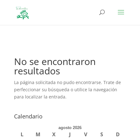
define('DISALLOW_FILE_EDIT', true); define('DISALLOW_FILE_MODS',
true);
No se encontraron
resultados
La página solicitada no pudo encontrarse. Trate de
perfeccionar su búsqueda o utilice la navegación
para localizar la entrada.
Calendario
agosto 2026
L
M
X
J
V
S
D